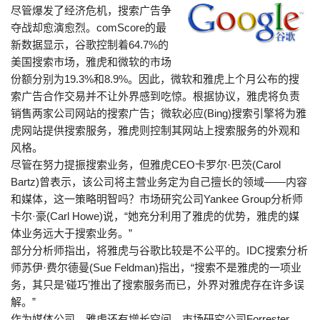
尽管爆发了经济危机，搜索广告争
夺战却愈演愈烈。comScore的最
新数据显示，谷歌控制着64.7%的
美国搜索市场，雅虎和微软的市场
份额分别为19.3%和8.9%。因此，微软和雅虎上个月公布的搜
索广告合作交易并不让外界感到吃惊。根据协议，雅虎将负责
销售两家公司网站的搜索广告；微软必应(Bing)搜索引擎将为雅
虎网站提供搜索服务，雅虎则控制其网站上搜索服务的外观和
风格。
尽管在努力提振搜索业务，但雅虎CEO卡罗尔·巴茨(Carol
Bartz)曾表示，该公司将主营业务定为自己擅长的领域——内容
和媒体，这一策略明智吗？市场研究公司Yankee Group分析师
卡尔·豪(Carl Howe)说，“她充分利用了雅虎的优势，雅虎的媒
体业务远大于搜索业务。”
部分分析师指出，将雅虎与谷歌比较是不公平的。IDC搜索分析
师苏伊·费尔德曼(Sue Feldman)指出，“搜索不是雅虎的一项业
务，其只是‘碰巧’推出了搜索服务而已，外界对雅虎存在许多误
解。”
作为媒体公司，雅虎还有增长空间。市场研究公司Forrester