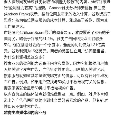
但大多数网友通过雅虎获取“盈利能力较低”的内容，通过谷歌进
行“盈利能力较高”的搜索。Gartner雅虎分析师安德鲁·弗兰克
(Andrew Frank)表示，按每位网友带来的收入计算，谷歌远高于
雅虎；按为每位网友服务的成本计算，雅虎高于谷歌，因为其
工作量更大。
市场研究公司comScore最近的调查显示，雅虎覆盖了80%的美
国网民，略低于谷歌的81.2%。雅虎广告网络受众比谷歌多
5%。但在刚刚过去的一个季度中，雅虎的利润仅为1.31亿美
元，谷歌利润为15亿美元。两者的美国独立用户访问量相当，
为什么利润相差这么多？
搜索业务的盈利能力远高于内容和媒体，因为它能根据用户输
入的关键字发布广告，广告针对性更高。用户输入关键字后，
搜索服务就知道其希望查找哪方面的信息，可以有针对性地发
布广告。例如，如果用户查找与50英寸平板电视有关的信息，
搜索服务就会显示50英寸平板电视的广告。
以内容为主的媒体站点就很难做到这一点。例如，雅虎体育频
道上的广告范围可以缩小到体育爱好者喜欢的产品，但其针对
性却远不如搜索广告。
雅虎主攻媒体和内容业务