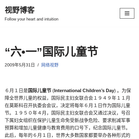
视野博客
跳
Follow your heart and intuition
至
正
文
“六•一”国际儿童节
2009年5月31日
网络视野
６月１日是
国际儿童节
(
International Children’s Day
) 。为保
障全世界儿童的权益，国际民主妇女联合会１９４９年１１月
在莫斯科召开执委会会议，决定将每年６月１日作为国际儿童
节。１９５０年４月，国际民主妇女联合会又通过决议，号召
下属妇女组织在保护儿童生命免受新战争危险、要求削减军事
预算和增加儿童健康与教育费用的口号下，纪念国际儿童节。
此后，每年的６月１日，世界大多数国家都要举办各种形式的