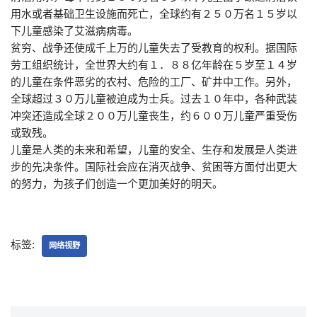
用水或者基础卫生设施而死亡，全球约有２５０万名１５岁以
下儿童感染了艾滋病病毒。
贫穷、战争还使成千上万的儿童失去了受教育的权利。据国际
劳工组织统计，全世界大约有１．８８亿年龄在５岁至１４岁
的儿童在条件恶劣的农村、危险的工厂、矿井中工作。另外，
全球超过３０万儿童被迫成为士兵。过去１０年中，各种武装
冲突还造成全球２００万儿童丧生，约６００万儿童严重受伤
或致残。
儿童是人类的未来和希望，儿童的安全、生存和发展是人类进
步的先决条件。国际社会应在消灭战争、贫困等方面付出更大
的努力，为孩子们创造一个更加美好的明天。
标签:
网络视野