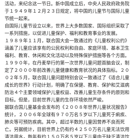
活动，来纪念这一节日。新中国成立后，中央人民政府政务院
于１９４９年１２月２３日规定，将中国的儿童节与国际儿童
节统一起来。
自国际儿童节设立以来，世界上大多数国家、国际组织采取了
一系列措施，以促进儿童保护、福利和教育事业的发展。
１９８９年１１月，联合国大会一致通过的《儿童权利公约》
涵盖了儿童应该享有的公民权利和自由、家庭环境、基本卫生
福利、教育、休闲和文化活动以及特殊保护措施等各个方面。
１９９０年，在丹麦举行的第一次世界儿童问题首脑会议，制
定了２０００年前改善儿童健康和教育状况的具体指标。２０
０２年５月，联合国儿童问题特别会议一致通过了《适合儿童
成长的世界》行动计划，明确了在保健、教育、保护和艾滋病
防治４个主要领域保护儿童权益、改善儿童生存条件的原则和
目标。但是，目前世界儿童的生存环境依然严峻。
据联合国儿童基金会发布的《２００８年世界儿童状况报告》
统计，２００６年全球有９７０万名５岁以下儿童死于痢疾、
肺炎等可预防疾病。其中，超过半数的儿童因营养不良而死
亡。另据统计，目前世界上仍有约４２５０万名儿童无法饮用
清洁用水，每年有约１５０万名５岁以下儿童由于缺乏清洁饮