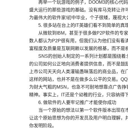
再举一个玩游戏的例子，DOOM3的核心代码
盛大运行的那些游戏的基础。没有库马克转让许
为最伟大的软件家!初中毕业，个子很矮，蔑视大
5. 很多站在台上的IT英雄们看不到简单的真
从微软到IBM，甚至于很多做P2P软件的专家
数人都认为P2P很有用，但我们认为他们没有看清
富程度及质量是互联网赖以发展的根基，而不是
SNS的创始人制定的一系列计划都是围绕着:
的公司如何公正地向消费者提供信息，而不是鼓
上市公司天天向人类灌输愚昧落后的商业品，在门
这样的网站，也并不是在做多么公平的交易。Q
为财大气粗的MSN，也急不可耐地想靠点广告
精神。事实上，IT还是个幼稚的行业，只容纳得
6. 做软件的人要牢记推广才能使你成功
当一个原始的想法以第一个软件版本出现在市
让这个原始思想为你的开发员及用户明白理解，
你发明阶段。