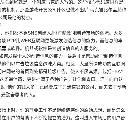
从头到尾就是一个叫库马克的人写的。这些核心代码库同样是
可的机制，那些游戏开发公司什么也做不出!库马克被比尔盖茨称
公司是他的特点。
理
，他们都不象SNS创始人那样“偏激”地看待市场的潮流。大多
楚:P2P比WEB互联网更能激发创造信息的能力，而信息的丰
机器或软件。机器或软件是为创造信息的人服务的。
如何发挥个人的创造信息的能力，最后才是帮助那些制造信息
励他们以广告垃圾信息愚昧人类。相反，大量所谓成功的互联网
户网站的首页到处都是垃圾广告，使人不厌其烦。包括EBAY
Q这类通信商，更是挂满了各种广告，让你倒胃口。连一向自认
挣钱。他们的钱太多，已经变成了只迷信钱的公司，而失去了创新
下最勤奋思考的人。
场上时，你的首要工作不是继续琢磨你的原始思想，而是怎么
并在用户的帮助下不断挖掘它的潜力。这叫进入市场后的用户替