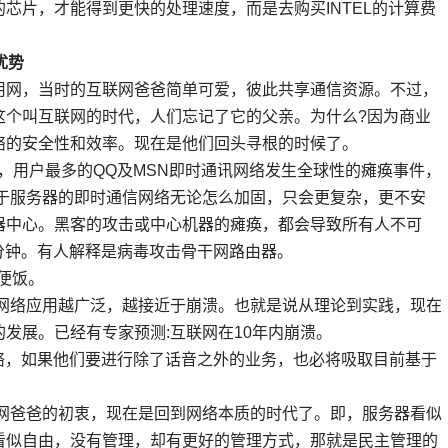
芯片，才能得到更快的处理速度，而是去购买INTEL的计算费
优势
网，当时的互联网爸爸简单可爱，彼此共享通信资源。不过，
这个叫互联网的时代，人们忘记了它的父亲。为什么?因为商业
络的安全性和效率。现在是他们回头寻根的时候了。
3月，用户最多的QQ及MSN即时通讯网络发生全球性的瘫痪事件，
基于服务器的即时通信网络无论怎么加固，只会更复杂，更不安
器中心。黑客的攻击或中心机器的瘫痪，都会导致所有人不可
5分钟。有人解释是病毒攻击骨干网路由器。
便饭。
络应用越广泛，越接近于崩溃。也就是说从理论到实践，现在
发展。已经有专家预测:互联网在10年内崩溃。
络，如果他们要进行除了话音之外的业务，也必将吸取目前基于
网爸爸的初衷，现在是回到网络本质的时代了。即，服务器看似
看似自由，没有管理，却有更好的管理方式，那就是民主管理的