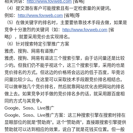
相关词语：
http://www.fovweb.com
[省略]
（4）提交潜在客户可能搜索且有一定检索量的关键词。
例如：
http://www.fovweb.com
[省略]等
（5）在做关键字的排名时，主要要依靠技术手段去做，如果是
竞争十分激烈的关键词（如：
http://www.fovweb.com
[省
略]），就要采用竞价去实现排名。
（6）针对搜索特定引擎推广方案
雅虎、搜狗、网易有道推广
雅虎、搜狗、网易有道这三个搜索引擎，由于访问量还是比较
少的。但我们仍不能乎视这个，这三个搜索引擎，采用的也是
竞价排名的方式。但这边的价格将会远远的低于百度，毕竟访
问量比较少么。在这里可以采取技术手段跟竞价排名相结合。
可以做单独几个竞价排名，然后就靠网站优化去把网站的排名
做上去。如果竞争对手做的竞价排名多的话，就采用跟百度相
同的方式与其竞争。
Google、Soso、Live推广
Google、Soso、Live推广方案：这三种搜索引擎在搜索时排在
显眼部位的就是“赞助商”。这个“赞助商”，直接跟搜索引擎提供
赞助就可以达到相应的效果，说白了就是花钱买位置。但一般