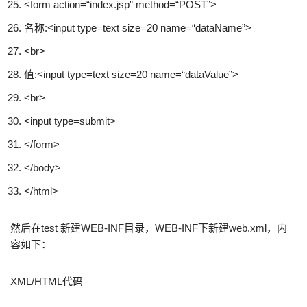
<form action=
“index.jsp”
method=
“POST”
>
名称:<input type=text size=
20
name=
“dataName”
>
<br>
值:<input type=text size=
20
name=
“dataValue”
>
<br>
<input type=submit>
</form>
</body>
</html>
然后在test 新建WEB-INF目录，WEB-INF下新建web.xml，内
容如下：
XML/HTML代码