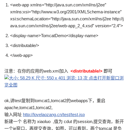
<
web-app
xmlns
=
“http://java.sun.com/xml/ns/j2ee”
xmlns:xsi
=
“http://www.w3.org/2001/XMLSchema-instance”
xsi:schemaLocation
=
“http://java.sun.com/xml/ns/j2ee http://j
ava.sun.com/xml/ns/j2ee/web-app_2_4.xsd”
version
=
“2.4”
>
<
display-name
>
TomcatDemo
</
display-name
>
<
distributable
/>
</
web-app
>
注意：在你的应用的web.xml加入
<distributable/>
即可
ok,讲test复制到tomcat1,tomcat2的webapps下，重启
apache,tomcat1,tomcat2,
输入网址
http://lovelaozang.cn/test/test.jsp
新建一个 名称为 xiaoluo ,值为 cdut 的session,提交查询，新开
一个ie窗口，再提交查询，如图，可以看到，两个tomcat 是负