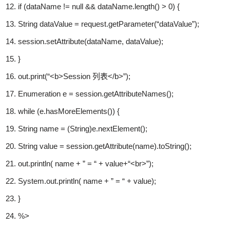
if
(dataName !=
null
&& dataName.length() >
0
) {
String dataValue = request.getParameter(
“dataValue”
);
session.setAttribute(dataName, dataValue);
}
out.print(
“<b>Session 列表</b>”
);
Enumeration e = session.getAttributeNames();
while
(e.hasMoreElements()) {
String name = (String)e.nextElement();
String value = session.getAttribute(name).toString();
out.println( name +
” = “
+ value+
“<br>”
);
System.out.println( name +
” = “
+ value);
}
%>