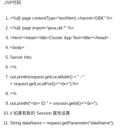
JSP代码
<%@ page contentType=
“text/html; charset=GBK”
%>
<%@ page
import
=
“java.util.*”
%>
<html><head><title>Cluster App Test</title></head>
<body>
Server Info:
<%
out.println(request.getLocalAddr() +
” : “
+ request.getLocalPort()+
“<br>”
);%>
<%
out.println(
“<br> ID “
+ session.getId()+
“<br>”
);
// 如果有新的 Session 属性设置
String dataName = request.getParameter(
“dataName”
);