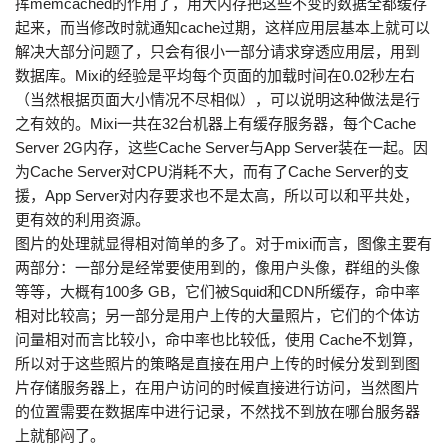
挥memcached的作用了，用大内存把这些不变的数据全都缓存
起来，而当修改时就通知cache过期，这样应用层基本上就可以
解决大部分问题了，只会有很小一部分请求穿透应用层，用到
数据库。Mixi的经验是平均每个页面的加载时间在0.02秒左右
（当然根据页面大小情况不尽相似），可以说明这种做法是行
之有效的。Mixi一共在32台机器上有缓存服务器，每个Cache
Server 2G内存，这些Cache Server与App Server装在一起。因
为Cache Server对CPU消耗不大，而有了Cache Server的支
援，App Server对内存要求也不是太高，所以可以和平共处，
更有效的利用资源。
图片的处理就显得相对简单的多了。对于mixi而言，图像主要有
两部分：一部分是经常要使用到的，像用户头像，群组的头像
等等，大概有100多 GB，它们被Squid和CDN所缓存，命中率
相对比较高；另一部分是用户上传的大量照片，它们的个体访
问量相对而言比较小，命中率也比较低，使用 Cache不划算，
所以对于这些照片的策略是直接在用户上传的时候分发到到图
片存储服务器上，在用户访问的时候直接进行访问，当然图片
的位置需要在数据库中进行记录，不然找不到放在哪台服务器
上就郁闷了。