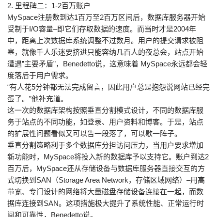
2. 里程碑二：1-2百万账户
MySpace注册数到达1百万至2百万区间后，数据库服务器开始
受制于I/O容量–即它们存取数据的速度。而当时才是2004年
中，距离上次数据库系统调整不过数月。用户的提交请求被阻
塞，就像千人乐迷要挤进只能容纳几百人的夜总会，站点开始
遭遇”主要矛盾”，Benedetto说，这意味着 MySpace永远都会轻
度落后于用户需求。
“有人花5分钟都无法完成留言，因此用户总是抱怨说网站已经完
蛋了。”他补充道。
这一次的数据库架构按照垂直分割模式设计，不同的数据库服
务于站点的不同功能，如登录、用户资料和博客。于是，站点
的扩展性问题看似又可以告一段落了，可以歇一阵子。
垂直分割策略利于多个数据库分担访问压力，当用户要求增加
新功能时，MySpace将投入新的数据库予以支持它。账户到达2
百万后，MySpace还从存储设备与数据库服务器直接交互的方
式切换到SAN（Storage Area Network，存储区域网络）–用高
带宽、专门设计的网络将大量磁盘存储设备连接在一起，而数
据库连接到SAN。这项措施极大提升了系统性能、正常运行时
间和可靠性，Benedetto说。