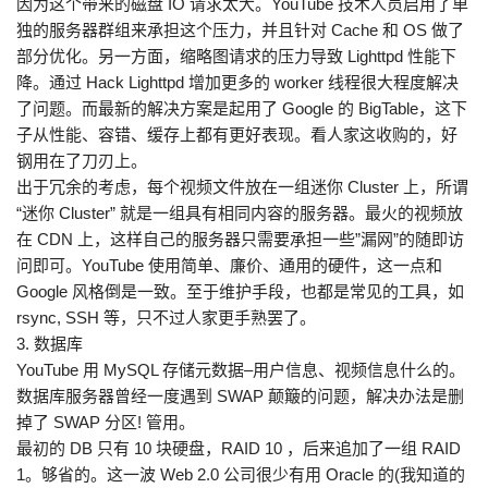
因为这个带来的磁盘 IO 请求太大。YouTube 技术人员启用了单
独的服务器群组来承担这个压力，并且针对 Cache 和 OS 做了
部分优化。另一方面，缩略图请求的压力导致 Lighttpd 性能下
降。通过 Hack Lighttpd 增加更多的 worker 线程很大程度解决
了问题。而最新的解决方案是起用了 Google 的 BigTable，这下
子从性能、容错、缓存上都有更好表现。看人家这收购的，好
钢用在了刀刃上。
出于冗余的考虑，每个视频文件放在一组迷你 Cluster 上，所谓
“迷你 Cluster” 就是一组具有相同内容的服务器。最火的视频放
在 CDN 上，这样自己的服务器只需要承担一些”漏网”的随即访
问即可。YouTube 使用简单、廉价、通用的硬件，这一点和
Google 风格倒是一致。至于维护手段，也都是常见的工具，如
rsync, SSH 等，只不过人家更手熟罢了。
3. 数据库
YouTube 用 MySQL 存储元数据–用户信息、视频信息什么的。
数据库服务器曾经一度遇到 SWAP 颠簸的问题，解决办法是删
掉了 SWAP 分区! 管用。
最初的 DB 只有 10 块硬盘，RAID 10 ，后来追加了一组 RAID
1。够省的。这一波 Web 2.0 公司很少有用 Oracle 的(我知道的