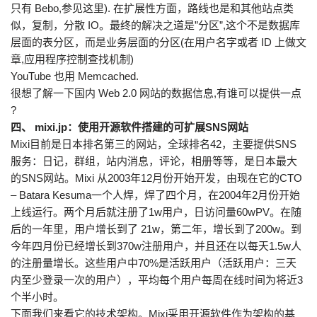
只有 Bebo,参见这里). 在扩展性方面，路线也是和其他站点类
似，复制，分散 IO。最终的解决之道是”分区”,这个不是数据库
层面的表分区，而是业务层面的分区(在用户名字或者 ID 上做文
章,应用程序控制查找机制)
YouTube 也用 Memcached.
很想了解一下国内 Web 2.0 网站的数据信息,有谁可以提供一点
?
四、 mixi.jp：使用开源软件搭建的可扩展SNS网站
Mixi目前是日本排名第三的网站，全球排名42，主要提供SNS
服务：日记，群组，站内消息，评论，相册等等，是日本最大
的SNS网站。Mixi 从2003年12月份开始开发，由现在它的CTO
– Batara Kesuma一个人焊，焊了四个月，在2004年2月份开始
上线运行。两个月后就注册了1w用户，日访问量60wPV。在随
后的一年里，用户增长到了 21w，第二年，增长到了200w。到
今年四月份已经增长到370w注册用户，并且还在以每天1.5w人
的注册量增长。这些用户中70%是活跃用户（活跃用户：三天
内至少登录一次的用户），平均每个用户每周在线时间为将近3
个半小时。
下面我们来看它的技术架构。Mixi采用开源软件作为架构的基