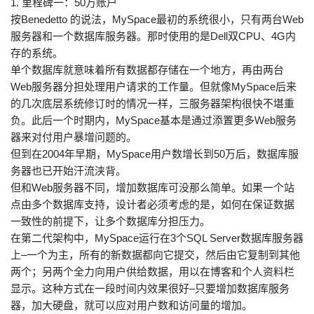
1. 里程碑一：50万账户
按Benedetto 的说法，MySpace最初的系统很小，只有两台Web
服务器和一个数据库服务器。那时使用的是Dell双CPU、4G内
存的系统。
单个数据库就意味着所有数据都存储在一个地方，再由两台
Web服务器分担处理用户请求的工作量。但就像MySpace后来
的几次底层系统修订时的情况一样，三服务器架构很快不堪重
负。此后一个时期内，MySpace基本是通过添置更多Web服务
器来对付用户暴增问题的。
但到在2004年早期，MySpace用户数增长到50万后，数据库服
务器也已开始汗流浃背。
但和Web服务器不同，增加数据库可没那么简单。如果一个站
点由多个数据库支持，设计者必须考虑的是，如何在保证数据
一致性的前提下，让多个数据库分担压力。
在第二代架构中，MySpace运行在3个SQL Server数据库服务器
上–一个为主，所有的新数据都向它提交，然后由它复制到其他
两个；另两个全力向用户供给数据，用以在博客和个人资料栏
显示。这种方式在一段时间内效果很好–只要增加数据库服务
器，加大硬盘，就可以应对用户数和访问量的增加。