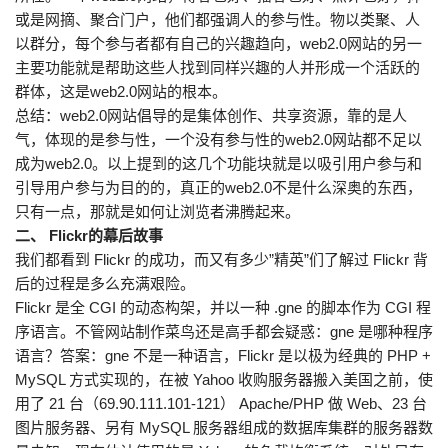
或是网摘、聚合门户，他们都强调人的参与性。物以类聚、人
以群分，每个参与者都有自己的兴趣趋向，web2.0网站的另一
主要功能就是帮助这些人找到同样兴趣的人并形成一个活跃的
群体，这是web2.0网站的根本。
总结：web2.0网站倡导的是集体创作、共享资源，靠的是人
气，体现的是参与性，一个没有参与性的web2.0网站都不足以
成为web2.0。以上提到的这几个功能块就是以吸引用户参与和
引导用户参与为目的的，真正的web2.0不是什么深奥的东西，
只有一点，那就是如何让浏览者沸腾起来。
二、 Flickr的幕后故事
我们都看到 Flickr 的成功，而又有多少”精英”们了解过 Flickr 背
后的过程是多么充满艰险。
Flickr 是全 CGI 的动态构架，并以一种 .gne 的脚本作为 CGI 程
序语言。不管网站制作菜鸟还是高手都会疑惑：gne 是哪种程序
语言？答案：gne 不是一种语言，Flickr 是以极为经典的 PHP +
MySQL 方式实现的，在被 Yahoo 收购服务器搬入美国之前，使
用了 21 台（69.90.111.101-121） Apache/PHP 做 Web、23 台
图片服务器、另有 MySQL 服务器组成的数据库集群的服务器数