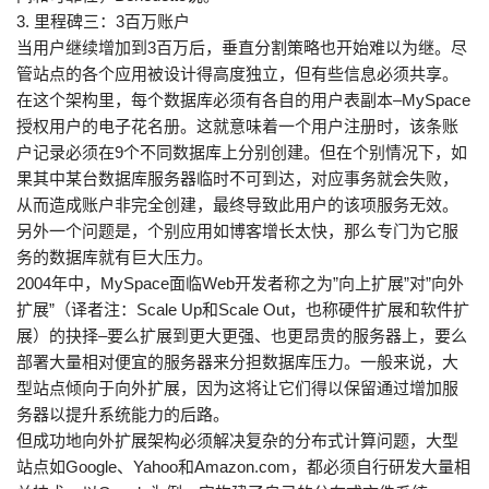
3. 里程碑三：3百万账户
当用户继续增加到3百万后，垂直分割策略也开始难以为继。尽
管站点的各个应用被设计得高度独立，但有些信息必须共享。
在这个架构里，每个数据库必须有各自的用户表副本–MySpace
授权用户的电子花名册。这就意味着一个用户注册时，该条账
户记录必须在9个不同数据库上分别创建。但在个别情况下，如
果其中某台数据库服务器临时不可到达，对应事务就会失败，
从而造成账户非完全创建，最终导致此用户的该项服务无效。
另外一个问题是，个别应用如博客增长太快，那么专门为它服
务的数据库就有巨大压力。
2004年中，MySpace面临Web开发者称之为”向上扩展”对”向外
扩展”（译者注：Scale Up和Scale Out，也称硬件扩展和软件扩
展）的抉择–要么扩展到更大更强、也更昂贵的服务器上，要么
部署大量相对便宜的服务器来分担数据库压力。一般来说，大
型站点倾向于向外扩展，因为这将让它们得以保留通过增加服
务器以提升系统能力的后路。
但成功地向外扩展架构必须解决复杂的分布式计算问题，大型
站点如Google、Yahoo和Amazon.com，都必须自行研发大量相