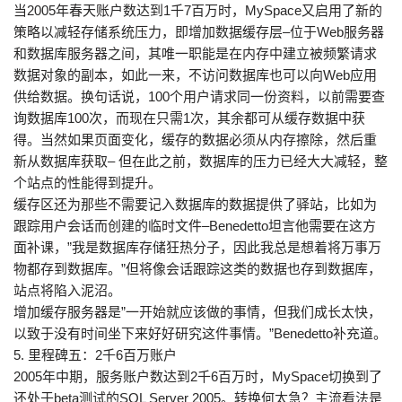
当2005年春天账户数达到1千7百万时，MySpace又启用了新的
策略以减轻存储系统压力，即增加数据缓存层–位于Web服务器
和数据库服务器之间，其唯一职能是在内存中建立被频繁请求
数据对象的副本，如此一来，不访问数据库也可以向Web应用
供给数据。换句话说，100个用户请求同一份资料，以前需要查
询数据库100次，而现在只需1次，其余都可从缓存数据中获
得。当然如果页面变化，缓存的数据必须从内存擦除，然后重
新从数据库获取– 但在此之前，数据库的压力已经大大减轻，整
个站点的性能得到提升。
缓存区还为那些不需要记入数据库的数据提供了驿站，比如为
跟踪用户会话而创建的临时文件–Benedetto坦言他需要在这方
面补课，”我是数据库存储狂热分子，因此我总是想着将万事万
物都存到数据库。”但将像会话跟踪这类的数据也存到数据库，
站点将陷入泥沼。
增加缓存服务器是”一开始就应该做的事情，但我们成长太快，
以致于没有时间坐下来好好研究这件事情。”Benedetto补充道。
5. 里程碑五：2千6百万账户
2005年中期，服务账户数达到2千6百万时，MySpace切换到了
还处于beta测试的SQL Server 2005。转换何太急？主流看法是