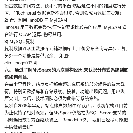
衡量数据访问方法，读和写的平衡.然后通过不同的维度进行分
区．( Technorati 数据更新不会很多, 否则会成为数据库灾难)
2) 合理利用 InnoDB 与 MyISAM
InnoDB 用于数据完整性/写性能要求比较高的应用. MyISAM 适
合进行 OLAP 运算. 物尽其用.
3) MySQL 复制
复制数据到从主数据库到辅数据库上,平衡分布查询与异步计算,
另外一个功能是提供冗余． 如图:
clip_image002[4]
六、 通过了解MySpace的六次重构经历,来认识分布式系统到底
该如何创建.
在每个里程碑，站点负担都会超过底层系统部分组件的最大载
荷，特别是数据库和存储系统。接着，功能出现问题，用户失
声尖叫。最后，技术团队必须为此修订系统策略。
虽然自2005年早期，站点账户数超过7百万后，系统架构到目前
为止保持了相对稳定，但MySpace仍然在为SQL Server支持的
同时连接数等方面继续攻坚，Benedetto说，”我们已经尽可能把
事情做到最好”。