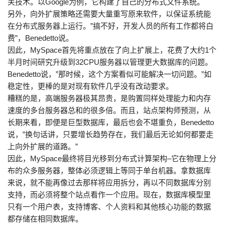
关技术。以Google为例，它构建了自己的分布式文件系统。
另外，向外扩展策略还需要大量重写原来软件，以保证系统能
在分布式服务器上运行。”搞不好，开发人员的所有工作都将白
费”，Benedetto说。
因此，MySpace首先将重点放在了向上扩展上，花费了大约1个
半月时间研究升级到32CPU服务器以管理更大数据库的问题。
Benedetto说，”那时候，这个方案看似可能解决一切问题。”如
稳定性，更棒的是对现有软件几乎没有改动要求。
糟糕的是，高端服务器极其昂贵，是购置同样处理能力和内存
速度的多台服务器总和的很多倍。而且，站点架构师预测，从
长期来看，即便是巨型数据库，最后也会不堪重负，Benedetto
说，”换句话讲，只要增长趋势存在，我们最后无论如何都要走
上向外扩展的道路。”
因此，MySpace最终将目光移到分布式计算架构–它在物理上分
布的众多服务器，整体必须逻辑上等同于单台机器。拿数据库
来说，就不能再像过去那样将应用拆分，再以不同数据库分别
支持，而必须将整个站点看作一个应用。现在，数据库模型里
只有一个用户表，支持博客、个人资料和其他核心功能的数据
都存储在相同数据库。