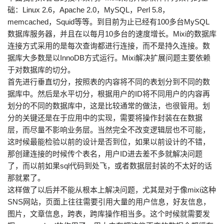
础：Linux 2.6，Apache 2.0，MySQL，Perl 5.8，
memcached，Squid等等。到目前为止已经有100多台MySQL
数据库服务器，并且在以每月10多台的速度增长。Mixi的数据库
连接方式采用的是每次查询都进行连接，而不是持久连接。数
据库大多数是以InnoDB方式运行。Mixi解决扩展问题主要依赖
于对数据库的切分。
首先进行垂直切分，按照表的内容将不同的表划分到不同的数
据库中。然后是水平切分，根据用户的ID将不同用户的内容再
划分的不同的数据库中，这是比较通常的做法，也很管用。划
分的关键还是在于应用中的实现，需要将操作封装在在数据
层，而尽量不影响业务层。当然完全不改变逻辑层也不可能，
这时候最能检验以前的设计是否到位，如果以前设计的不错，
那创建连接的时候传个表名，用户ID进去差不多就解决问题
了，而以前如果sql代码到处飞，或者数据层封装的不太好的话
那就累了。
这样做了以后并不能从根本上解决问题，尤其是对于像mixi这种
SNS网站，页面上往往需要引用大量的用户信息，好友信息，
图片，文章信息，跨表，跨库操作相当多。这个时候就需要发