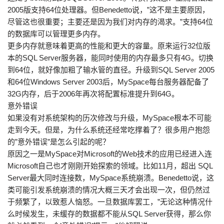
2005版支持64位处理器。但Benedetto说，”这不是主要原因，
尽管这也很重要；主要还是因为我们对内存的渴求。”支持64位
的数据库可以管理更多内存。
更多内存就意味着更高的性能和更大的容量。原来运行32位版
本的SQL Server服务器，能同时使用的内存最多只有4G。切换
到64位，就好像加粗了输水管的直径。升级到SQL Server 2005
和64位Windows Server 2003后，MySpace每台服务器配备了
32G内存，后于2006年再次将配置标准提升到64G。
意外错误
如果没有对系统架构的历次修改与升级，MySpace根本不可能
走到今天。但是，为什么系统还经常吃撑着了？很多用户抱怨
的”意外错误”是怎么引起的呢？
原因之一是MySpace对Microsoft的Web技术的应用已经进入连
Microsoft自己也才刚刚开始探索的领域。比如11月，超出 SQL
Server最大同时连接数，MySpace系统崩溃。Benedetto说，这
类可能引发系统崩溃的情况大概三天才会出现一次，但仍然过
于频繁了，以致惹人恼怒。一旦数据库罢工，”无论这种情况什
么时候发生，未缓存的数据都不能从SQL Server获得，那么你