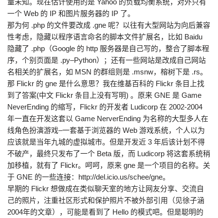
量未知。现在估计使用的是 Yahoo 的负载均衡系统，对外只有
一个 Web 的 IP 和图片服务器的 IP 了。
那为何 .php 的文件要改成 .gne 呢？以往有大型网站为向后兼容
性考虑，隐藏以程序语言命名的脚本文件扩展名，比如 Baidu
隐藏了 .php（Google 的 http 服务器是自己写的，整合了脚本程
序，个别页面是 .py–Python）；还有一些网站是改成自己网站
名相关的扩展名，如 MSN 的群组则是 .msnw，榕树下是 .rs。
那 Flickr 的 gne 是什么意思？我在维基百科的 Flickr 条目上找
到了答案(中文 Flickr 条目上没有写明) 。原来 GNE 是 Game
NeverEnding 的缩写，Flickr 的开发者 Ludicorp 在 2002-2004
年一直在开发这套以 Game NerverEnding 为名称的大型多人在
线角色扮演游戏–一套基于浏览器的 Web 游戏系统，个人以为
应该就是当年九城的虚拟城市。但是开发近 3 年后该计划不得
不破产，最终只发布了一个 Beta 版，而 Ludicorp 将这套系统稍
加移植，就有了 Flickr。呵呵，原来 gne 是一个项目的名称。关
于 GNE 的一些连接：http://del.icio.us/schee/gne。
早期的 Flickr 想做成在类似聊天室的地方让网友分享、交流自
己的照片，注重社区形式和保护照片不被外部引用（见徐子涵
2004年的文章），可能是看到了 Hello 的模式吧。但是聪明的