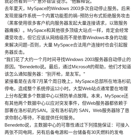
就必然看到一个’意外错误’提示。”他解释说。
去年夏天，MySpace的Windows 2003多次自动停止服务。后来
发现是操作系统一个内置功能惹的祸–预防分布式拒绝服务攻击
（黑客使用很多客户机向服务器发起大量连接请求，以致服务
器瘫痪）。MySpace和其他很多顶级大站点一样，肯定会经常
遭受攻击，但它应该从网络级而不是依靠Windows本身的功能
来解决问题–否则，大量 MySpace合法用户连接时也会引起服
务器反击。
“我们花了大约一个月时间寻找Windows 2003服务器自动停止的
原因。”Benedetto说。最后，通过Microsoft的帮助，他们才知道
该怎么通知服务器：”别开枪，是友军。”
紧接着是在去年7月某个周日晚上，MySpace总部所在地洛杉矶
停电，造成整个系统停运12小时。大型Web站点通常要在地理
上分布配置多个数据中心以预防单点故障。本来，MySpace还
有其他两个数据中心以应对突发事件，但Web服务器都依赖于
部署在洛杉矶的SAN。没有洛杉矶的 SAN，Web服务器除了恳
求你耐心等待，不能提供任何服务。
Benedetto说，主数据中心的可靠性通过下列措施保证：可接入
两张不同电网，另有后备电源和一台储备有30天燃料的发电