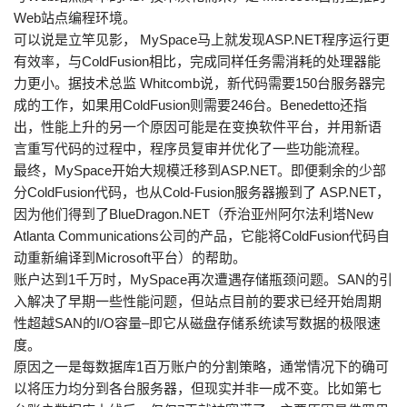
Web站点编程环境。
可以说是立竿见影， MySpace马上就发现ASP.NET程序运行更
有效率，与ColdFusion相比，完成同样任务需消耗的处理器能
力更小。据技术总监 Whitcomb说，新代码需要150台服务器完
成的工作，如果用ColdFusion则需要246台。Benedetto还指
出，性能上升的另一个原因可能是在变换软件平台，并用新语
言重写代码的过程中，程序员复审并优化了一些功能流程。
最终，MySpace开始大规模迁移到ASP.NET。即便剩余的少部
分ColdFusion代码，也从Cold-Fusion服务器搬到了 ASP.NET，
因为他们得到了BlueDragon.NET（乔治亚州阿尔法利塔New
Atlanta Communications公司的产品，它能将ColdFusion代码自
动重新编译到Microsoft平台）的帮助。
账户达到1千万时，MySpace再次遭遇存储瓶颈问题。SAN的引
入解决了早期一些性能问题，但站点目前的要求已经开始周期
性超越SAN的I/O容量–即它从磁盘存储系统读写数据的极限速
度。
原因之一是每数据库1百万账户的分割策略，通常情况下的确可
以将压力均分到各台服务器，但现实并非一成不变。比如第七