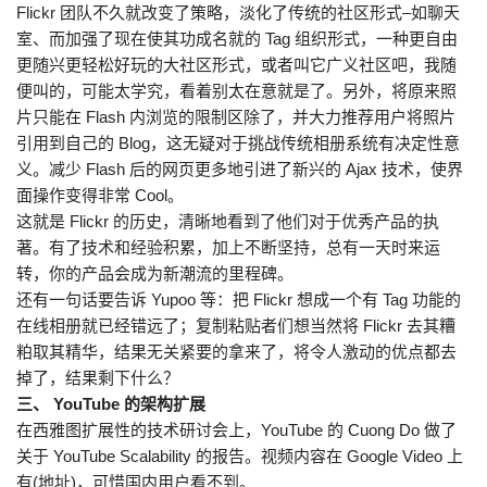
Flickr 团队不久就改变了策略，淡化了传统的社区形式–如聊天
室、而加强了现在使其功成名就的 Tag 组织形式，一种更自由
更随兴更轻松好玩的大社区形式，或者叫它广义社区吧，我随
便叫的，可能太学究，看着别太在意就是了。另外，将原来照
片只能在 Flash 内浏览的限制区除了，并大力推荐用户将照片
引用到自己的 Blog，这无疑对于挑战传统相册系统有决定性意
义。减少 Flash 后的网页更多地引进了新兴的 Ajax 技术，使界
面操作变得非常 Cool。
这就是 Flickr 的历史，清晰地看到了他们对于优秀产品的执
著。有了技术和经验积累，加上不断坚持，总有一天时来运
转，你的产品会成为新潮流的里程碑。
还有一句话要告诉 Yupoo 等：把 Flickr 想成一个有 Tag 功能的
在线相册就已经错远了；复制粘贴者们想当然将 Flickr 去其糟
粕取其精华，结果无关紧要的拿来了，将令人激动的优点都去
掉了，结果剩下什么？
三、 YouTube 的架构扩展
在西雅图扩展性的技术研讨会上，YouTube 的 Cuong Do 做了
关于 YouTube Scalability 的报告。视频内容在 Google Video 上
有(地址)，可惜国内用户看不到。