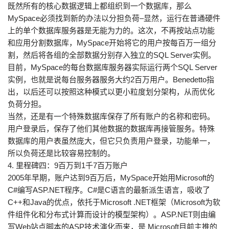
既然所有的核心数据逻辑上都组织到一个数据库，那么
MySpace必须找到新的办法以分担负荷–显然，运行在普通硬件
上的单个数据库服务器是无能为力的。这次，不再按站点功能
和应用分割数据库，MySpace开始将它的用户按每百万一组分
割，然后将各组的全部数据分别存入独立的SQL Server实例。
目前，MySpace的每台数据库服务器实际运行两个SQL Server
实例，也就是说每台服务器服务大约2百万用户。Benedetto指
出，以后还可以按照这种模式以更小粒度划分架构，从而优化
负荷分担。
当然，还是有一个特殊数据库保存了所有账户的名称和密码。
用户登录后，保存了他们其他数据的数据库再接管服务。特殊
数据库的用户表虽然庞大，但它只负责用户登录，功能单一，
所以负荷还是比较容易控制的。
4. 里程碑四：9百万到1千7百万账户
2005年早期，账户达到9百万后，MySpace开始用Microsoft的
C#编写ASP.NET程序。C#是C语言的最新派生语言，吸收了
C++和Java的优点，依托于Microsoft .NET框架（Microsoft为软
件组件化和分布式计算而设计的模型架构）。ASP.NET则由编
写Web站点脚本的ASP技术演化而来，是 Microsoft目前主推的