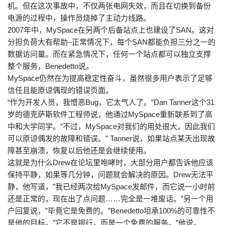
机。但在这次事故中，不仅两张电网失效，而且在切换到备份
电源的过程中，操作员烧掉了主动力线路。
2007年中，MySpace在另两个后备站点上也建设了SAN。这对
分担负荷大有帮助–正常情况下，每个SAN都能负担三分之一的
数据访问量。而在紧急情况下，任何一个站点都可以独立支撑
整个服务，Benedetto说。
MySpace仍然在为提高稳定性奋斗，虽然很多用户表示了足够
信任且能原谅偶现的错误页面。
“作为开发人员，我憎恶Bug，它太气人了。”Dan Tanner这个31
岁的德克萨斯软件工程师说，他通过MySpace重新联系到了高
中和大学同学。”不过，MySpace对我们的用处很大，因此我们
可以原谅偶发的故障和错误。” Tanner说，如果站点某天出现故
障甚至崩溃，恢复以后他还是会继续使用。
这就是为什么Drew在论坛里咆哮时，大部分用户都告诉他应该
保持平静，如果等几分钟，问题就会解决的原因。Drew无法平
静，他写道，”我已经两次给MySpace发邮件，而它说一小时前
还是正常的，现在出了点问题……完全是一堆废话。”另一个用
户回复说，”毕竟它是免费的。”Benedetto坦承100%的可靠性不
是他的目标。”它不是银行，而是一个免费的服务。”他说。