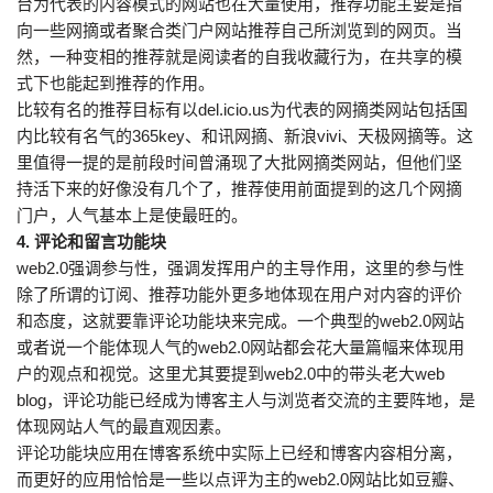
台为代表的内容模式的网站也在大量使用，推荐功能主要是指
向一些网摘或者聚合类门户网站推荐自己所浏览到的网页。当
然，一种变相的推荐就是阅读者的自我收藏行为，在共享的模
式下也能起到推荐的作用。
比较有名的推荐目标有以del.icio.us为代表的网摘类网站包括国
内比较有名气的365key、和讯网摘、新浪vivi、天极网摘等。这
里值得一提的是前段时间曾涌现了大批网摘类网站，但他们坚
持活下来的好像没有几个了，推荐使用前面提到的这几个网摘
门户，人气基本上是使最旺的。
4. 评论和留言功能块
web2.0强调参与性，强调发挥用户的主导作用，这里的参与性
除了所谓的订阅、推荐功能外更多地体现在用户对内容的评价
和态度，这就要靠评论功能块来完成。一个典型的web2.0网站
或者说一个能体现人气的web2.0网站都会花大量篇幅来体现用
户的观点和视觉。这里尤其要提到web2.0中的带头老大web
blog，评论功能已经成为博客主人与浏览者交流的主要阵地，是
体现网站人气的最直观因素。
评论功能块应用在博客系统中实际上已经和博客内容相分离，
而更好的应用恰恰是一些以点评为主的web2.0网站比如豆瓣、