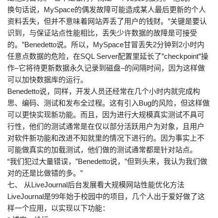
换句话说，MySpace的偶发故障可能造成某人最后更新的个人
资料丢失，但并不意味着网站弄丢了用户的钱财。”关键是要认
识到，与保证站点性能相比，丢失少许数据的故障是可接受
的。”Benedetto说。所以，MySpace甘冒丢失2分钟到2小时内
任意点数据的危险，在SQL Server配置里延长了”checkpoint”操
作–它将待更新数据永久记录到磁盘–的间隔时间，因为这样做
可以加快数据库的运行。
Benedetto说，同样，开发人员还经常在几个小时内就完成构
思、编码、测试和发布全过程。这有引入Bug的风险，但这样做
可以更快实现新功能。而且，因为进行大规模真实测试不具可
行性，他们的测试通常是在仅以部分活跃用户为对象，且用户
对软件新功能和改进不知就里的情况下进行的。因为事实上不
可能做真实的加载测试，他们做的测试通常都是针对站点。
“我们犯过大量错误，”Benedetto说，”但到头来，我认为我们做
对的还是比做错的多。”
七、 从LiveJournal后台发展看大规模网站性能优化方法
LiveJournal是99年始于校园中的项目，几个人出于爱好做了这
样一个应用，以实现以下功能：