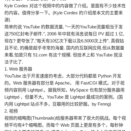
Kyle Cordes 对这个视频中的内容做了介绍。里面有不少技术性
的内容。值得分享一下。(Kyle Cordes 的介绍是本文的主要来
源)
简单的说 YouTube 的数据流量, “一天的YouTube流量相当于发
送750亿封电子邮件.”, 2006 年中就有消息说每日 PV 超过 1 亿,
现在? 更夸张了,”每天有10亿次下载以及6,5000次上传”, 真假姑
且不论, 的确是超乎寻常的海量. 国内的互联网应用,但从数据量
来看,怕是只有 51.com 有这个规模. 但技术上和 YouTube 就没
法子比了.
1. Web 服务器
YouTube 出于开发速度的考虑，大部分代码都是 Python 开发
的。Web 服务器有部分是 Apache， 用 FastCGI 模式。对于视
频内容则用 Lighttpd 。据我所知，MySpace 也有部分服务器用
Lighttpd ，但量不大。YouTube 是 Lighttpd 最成功的案例。(国
内用 Lighttpd 站点不多，豆瓣用的比较舒服。by Fenng)
2. 视频
视频的缩略图(Thumbnails)给服务器带来了很大的挑战。每个视
频平均有4个缩略图，而每个 Web 页面上更是有多个，每秒钟