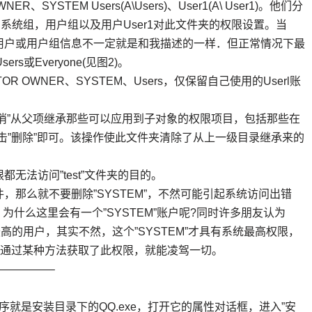
OR OWNER、SYSTEM Users(A\Users)、User1(A\ User1)。他们分
系统组，用户组以及用户User1对此文件夹的权限设置。当
用户或用户组信息不一定就是和我描述的一样．但正常情况下最
ers或Everyone(见图2)。
ATOR OWNER、SYSTEM、Users，仅保留自己使用的Userl账
取消”从父项继承那些可以应用到子对象的权限项目，包括那些在
击”删除”即可。该操作使此文件夹清除了从上一级目录继承来的
无法访问”test”文件夹的目的。
那么就不要删除”SYSTEM”，不然可能引起系统访问出错
会问，为什么这里会有一个”SYSTEM”账户呢?同时许多朋友认为
r是拥有权限最高的用户，其实不然，这个”SYSTEM”才具有系统最高权限，
户通过某种方法获取了此权限，就能凌驾一切。
—————–
就是安装目录下的QQ.exe，打开它的属性对话框，进入”安