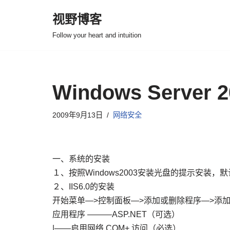
视野博客
跳
Follow your heart and intuition
至
正
文
Windows Serve
2009年9月13日
网络安全
一、系统的安装
１、按照Windows2003安装光盘的提示安装，默
２、IIS6.0的安装
开始菜单—>控制面板—>添加或删除程序—>添加/删
应用程序 ———ASP.NET（可选）
|——启用网络 COM+ 访问（必选）