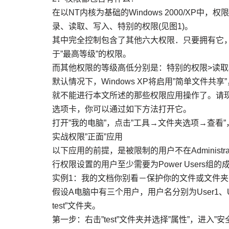
在以NT内核为基础的Windows 2000/X
录、读取、写入、特别的权限(见图1)。
其中完全控制包含了其他六大权限．只要拥有它
于”最高等级”的权限。
而其他权限的等级高低分别是：特别的权限>读取
默认情况下，Windows XP将启用”简单文件
就不能进行本文所述的那些权限应用操作了。请现
选项卡，你可以通过如下方法打开它。
打开”我的电脑”，点击”工具→文件夹选项→查看”
实战权限”正面”应用
以下应用的前提，是被限制的用户不在Administ
行权限设置的用户至少需要为Power Users
实例1：我的文档你别看－保护你的文件或文件夹
假设A电脑中有三个用户，用户名分别为User1、User
test”文件夹。
第一步：右击”test”文件夹并选择”属性”，进入