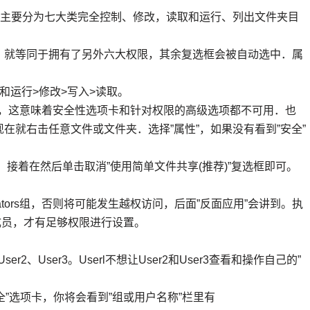
P中，权限主要分为七大类完全控制、修改，读取和运行、列出文件夹目
，就等同于拥有了另外六大权限，其余复选框会被自动选中．属
和运行>修改>写入>读取。
共享”，这意味着安全性选项卡和针对权限的高级选项都不可用．也
在就右击任意文件或文件夹．选择”属性”，如果没有看到”安全”
，接着在然后单击取消”使用简单文件共享(推荐)”复选框即可。
rators组，否则将可能发生越权访问，后面”反面应用”会讲到。执
组的成员，才有足够权限进行设置。
2、User3。Userl不想让User2和User3查看和操作自己的”
”安全”选项卡，你将会看到”组或用户名称”栏里有