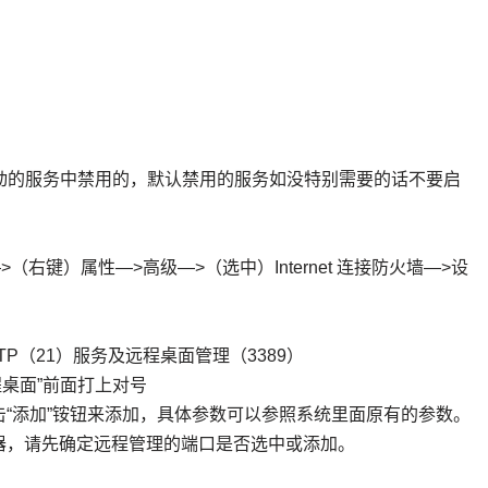
上面默认启动的服务中禁用的，默认禁用的服务如没特别需要的话不要启
右键）属性—>高级—>（选中）Internet 连接防火墙—>设
TP（21）服务及远程桌面管理（3389）
远程桌面”前面打上对号
“添加”铵钮来添加，具体参数可以参照系统里面原有的参数。
器，请先确定远程管理的端口是否选中或添加。