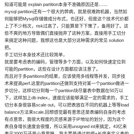
知道可能是 explain partition本身不准确原因还是……
mysql partition还有一个很大的弊病，就是很难跨机器，当然如
何能够把Mysql存储做成分布式，也还好，但是这个技术代价都
上了不少档次，risk过高了，只能算是下下策了，备用好了。这
些不爽的地方导致偶们直接抛弃了这种方案，直接用手工切分
来搞定这种问题，我想这也是大部分这种需求的常见 solution
把。
手工切分本身技术还比较简单，
就是要考虑表的编码，管理等多个方面，以及如何快速定位到
可能的partition，这些在设计方面都应该注意了。
而且对于多partitions的结果，应该使用多线程等并发，同步技
术来提高perf.这里的partition还做到支持对某一个partition做进一
步切分，这样切分到每一个partition块尽量表中数据在50万以
下，这样加上db index，速度应该能够满足一定的需求的，手工
切分本身很容易scale out，可以把表放在不同的机器上等等load
balance方法来scale.回想感觉最有意思还是表编码自身的考虑
有点意思，我很大程度的灵感来源于IP地址的划分，因为这个
表自身增长速度会很慢，所以采用unsigned int来搞定，43亿来
表示2000万还是小意思嘛。我主要是通过前缀+长度来定义表的