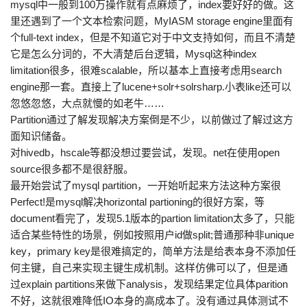
mysql中一般到100万操作就有点麻烦了，index要好好的做。这
里还遇到了一个文本检索问题，MyIASM storage engine里面有
个full-text index，但是不知道它对于中文支持如何，而且不清楚
它是怎么分词的，不大清楚后台逻辑，Mysql这种index
limitation很多，很难scalable，所以基本上直接考虑用search
engine那一套。直接上了lucene+solr+solrsharp.小表like还可以
忽悠忽悠，大点就慢的如老牛……
Partition通过了解发现解决方案倒是不少，以前做过了解过这方
面知识储备。
对hivedb，hscale等都没想过要尝试，发现。net在使用open
source很多都不是很舒服。
最开始尝试了mysql partition，一开始听起来方法这种方案很
Perfect!是mysql解决horizontal partioning的很好方案，等
document看完了，发现5.1版本的partion limitation太多了，只能
适合某些特性的场景，例如按照用户id做split;普通那种非unique
key，primary key是很难搞定的，简单方法是给表本身不添加任
何主键，自己来实现主键生成机制。这样仿佛可以了，但是通
过explain partitions来做下analysis，发现结果定位具体parition
不好，这就很难降低IO本身的高成本了。没有通过具体测试不