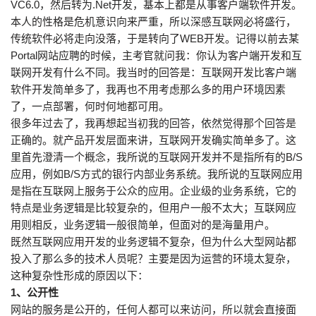
VC6.0，然后转为.Net开发，基本上都是从事客户端软件开发。
本人的性格是危机意识向来严重，所以深感互联网必将盛行，
传统软件必将走向没落，于是转向了WEB开发。记得以前去某
Portal网站应聘的时候，主考官就问我：你认为客户端开发和互
联网开发有什么不同。我当时的回答是：互联网开发比客户端
软件开发简单多了，我再也不用考虑那么多的用户环境因素
了，一点部署，何时何地都可用。
很多年过去了，我再想起当初我的回答，依然觉得那个回答是
正确的。就产品开发层面来讲，互联网开发确实简单多了。这
里首先澄清一个概念，我所说的互联网开发并不是指所有的B/S
应用，例如B/S方式的银行内部业务系统。我所说的互联网应用
是指在互联网上服务于公众的应用。企业级的业务系统，它的
特点是业务逻辑是比较复杂的，但用户一般不太大；互联网应
用则相反，业务逻辑一般很简单，但面对的是海量用户。
既然互联网应用开发的业务逻辑不复杂，但为什么大型网站都
投入了那么多的技术人员呢？主要是因为运营的环境太复杂，
这种复杂性形成的原因以下：
1、公开性
网站的服务是公开的，任何人都可以来访问，所以就会直接面