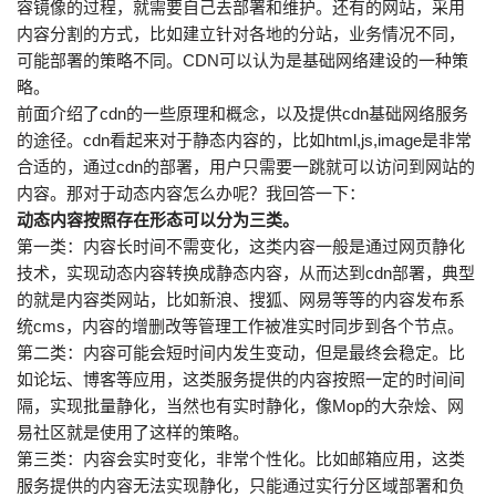
容镜像的过程，就需要自己去部署和维护。还有的网站，采用
内容分割的方式，比如建立针对各地的分站，业务情况不同，
可能部署的策略不同。CDN可以认为是基础网络建设的一种策
略。
前面介绍了cdn的一些原理和概念，以及提供cdn基础网络服务
的途径。cdn看起来对于静态内容的，比如html,js,image是非常
合适的，通过cdn的部署，用户只需要一跳就可以访问到网站的
内容。那对于动态内容怎么办呢？我回答一下：
动态内容按照存在形态可以分为三类。
第一类：内容长时间不需变化，这类内容一般是通过网页静化
技术，实现动态内容转换成静态内容，从而达到cdn部署，典型
的就是内容类网站，比如新浪、搜狐、网易等等的内容发布系
统cms，内容的增删改等管理工作被准实时同步到各个节点。
第二类：内容可能会短时间内发生变动，但是最终会稳定。比
如论坛、博客等应用，这类服务提供的内容按照一定的时间间
隔，实现批量静化，当然也有实时静化，像Mop的大杂烩、网
易社区就是使用了这样的策略。
第三类：内容会实时变化，非常个性化。比如邮箱应用，这类
服务提供的内容无法实现静化，只能通过实行分区域部署和负