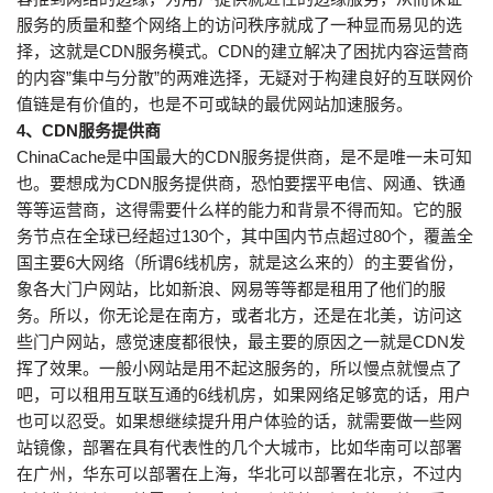
服务的质量和整个网络上的访问秩序就成了一种显而易见的选
择，这就是CDN服务模式。CDN的建立解决了困扰内容运营商
的内容”集中与分散”的两难选择，无疑对于构建良好的互联网价
值链是有价值的，也是不可或缺的最优网站加速服务。
4、CDN服务提供商
ChinaCache是中国最大的CDN服务提供商，是不是唯一未可知
也。要想成为CDN服务提供商，恐怕要摆平电信、网通、铁通
等等运营商，这得需要什么样的能力和背景不得而知。它的服
务节点在全球已经超过130个，其中国内节点超过80个，覆盖全
国主要6大网络（所谓6线机房，就是这么来的）的主要省份，
象各大门户网站，比如新浪、网易等等都是租用了他们的服
务。所以，你无论是在南方，或者北方，还是在北美，访问这
些门户网站，感觉速度都很快，最主要的原因之一就是CDN发
挥了效果。一般小网站是用不起这服务的，所以慢点就慢点了
吧，可以租用互联互通的6线机房，如果网络足够宽的话，用户
也可以忍受。如果想继续提升用户体验的话，就需要做一些网
站镜像，部署在具有代表性的几个大城市，比如华南可以部署
在广州，华东可以部署在上海，华北可以部署在北京，不过内