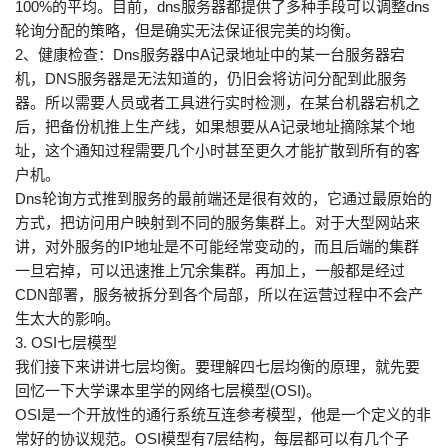
100%的平均。目前，dns服务器都提供了多种手段可以调整dns
轮询分配的策略，但是确实无法保证很完美的均衡。
2、健康检查：Dns服务器中A记录地址中的某一台服务器宕
机，DNS服务器是无法知道的，仍旧会将访问分配到此服务
器。所以需要人员或者工具进行实时检测，在某台机器宕机之
后，把备份机推上生产线，如果想要从A记录地址摘除某个地
址，这个通知过程需要几个小时甚至更久才能扩散到所有的客
户机。
Dns轮询方式推到服务的最前端还是很有效的，它通过最原始的
方式，把访问用户映射到不同的服务集群上。对于大型网站来
讲，对外服务的IP地址是不可能经常变动的，而且后端的集群
一旦宕掉，可以迅速推上冗余集群。再加上，一般都是经过
CDN部署，服务被拆分到各个局部，所以在运营过程中不会产
生太大的影响。
3. OSI七层模型
我们接下来讲讲七层均衡。要理解四七层均衡的原理，就先要
回忆一下大学课本里学的网络七层模型(OSI)。
OSI是一个开放性的通行系统互连参考模型，他是一个定义的非
常好的协议规范。OSI模型有7层结构，每层都可以有几个子