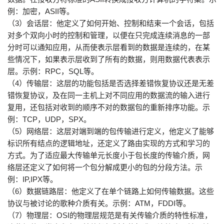
例：加密，ASII等。
（3）会话层：他定义了如何开始、控制和结束一个会话，包括
对多个双向小时的控制和管理，以便在只完成连续消息的一部
分时可以通知应用，从而使表示层看到的数据是连续的，在某
些情况下，如果表示层收到了所有的数据，则用数据代表表示
层。示例：RPC，SQL等。
（4）传输层：这层的功能包括是否选择差错恢复协议还是无差
错恢复协议，及在同一主机上对不同应用的数据流的输入进行
复用，还包括对收到的顺序不对的数据包的重新排序功能。示
例：TCP，UDP，SPX。
（5）网络层：这层对端到端的包传输进行定义，他定义了能够
标识所有结点的逻辑地址，还定义了路由实现的方式和学习的
方式。为了适应最大传输单元长度小于包长度的传输介质，网
络层还定义了如何将一个包分解成更小的包的分段方法。示
例：IP,IPX等。
（6）数据链路层：他定义了在单个链路上如何传输数据。这些
协议与被讨论的歌种介质有关。示例：ATM，FDDI等。
（7）物理层：OSI的物理层规范是有关传输介质的特性标准，