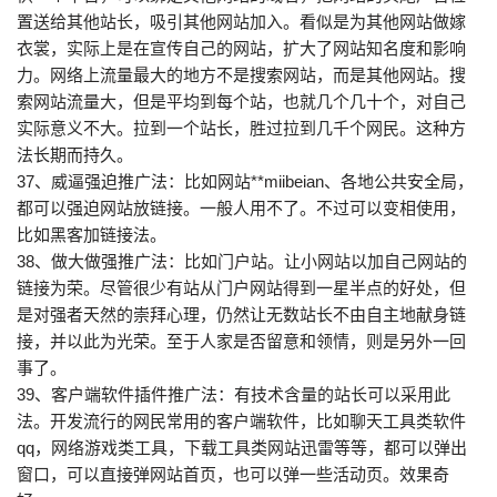
置送给其他站长，吸引其他网站加入。看似是为其他网站做嫁
衣裳，实际上是在宣传自己的网站，扩大了网站知名度和影响
力。网络上流量最大的地方不是搜索网站，而是其他网站。搜
索网站流量大，但是平均到每个站，也就几个几十个，对自己
实际意义不大。拉到一个站长，胜过拉到几千个网民。这种方
法长期而持久。
37、威逼强迫推广法：比如网站**miibeian、各地公共安全局，
都可以强迫网站放链接。一般人用不了。不过可以变相使用，
比如黑客加链接法。
38、做大做强推广法：比如门户站。让小网站以加自己网站的
链接为荣。尽管很少有站从门户网站得到一星半点的好处，但
是对强者天然的崇拜心理，仍然让无数站长不由自主地献身链
接，并以此为光荣。至于人家是否留意和领情，则是另外一回
事了。
39、客户端软件插件推广法：有技术含量的站长可以采用此
法。开发流行的网民常用的客户端软件，比如聊天工具类软件
qq，网络游戏类工具，下载工具类网站迅雷等等，都可以弹出
窗口，可以直接弹网站首页，也可以弹一些活动页。效果奇