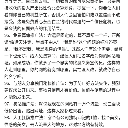
等等等等。自己想去吧。一切收费的都可以免费提供，只要间
接收获的投入产出比性价比合算划算。提醒一下，你要让人们
看到你自己的利益所在，否则人们会因害怕和难以置信而不敢
接受。这是免费爱心东西在金钱时代遭遇的一个信任危机，也
是金钱的负面效应的作用结果。
95、免费算命推广法：命运是固定的，算不算都一个样，正所
谓“命运天注定，半点不由人”。“我是谁”这个问题的标准答案
是，“我不是我，我是规律的傀儡”。既然人们有这个需要，给算
一下也无妨。给人免费算命，建议人们把名字改为你的网站地
址，如果成功，你就多了一个忠实的终身义务宣传员。这样的
人走到哪里，你的网站就亮到哪里。实在没人改，就改你自己
的名字吧。
96、与朋友分享独门秘籍推广法：为了防止好方法失传，强烈
建议您公开出来。事物只使用才有价值。价值在使用的过程中
才能激发出来。
97、卖站推广法：就说我现在的网站有一万个流量，现三百块
低价出售，贴出网址，这样大家都过来看。
98、人工扛牌推广法：穿个有公司独特印记的T恤，找个美女，
性感的美女，去人流量大的地方，这对地方站有特效。