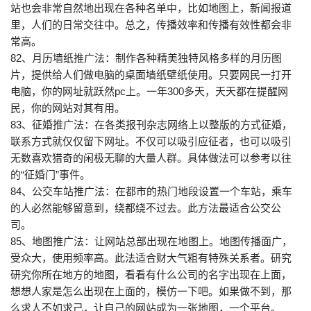
站也会非常自然地出现在各种名单中，比如地图上，新闻报道
里，人们的日常交往中。总之，传播效率和传播有效性都会非
常高。
82、月历墙纸推广法：制作各种精美独特风格多样的月历图
片，提供给人们做电脑的桌面墙纸壁纸使用。只要网民一打开
电脑，你的网址就跃然pc上。一年300多天，天天都在提醒网
民，你的网站对其有用。
83、征婚推广法：在各类报刊杂志网络上以整版的方式征婚，
联系方式就仅仅留下网址。不仅可以吸引应征者，也可以吸引
无数喜欢猎奇的闲极无聊的大量人群。具体做法可以参考以往
的“征婚门”事件。
84、公交车站推广法：在都市的热门地段设置一个车站，乘车
的人必然能够留意到，绕都绕不过去。此方法最适合公交公
司。
85、地图推广法：让网站总部出现在地图上。地图传播面广，
受众大，使用频率高。此法适合财大气粗有特殊关系者。研究
研究你所在地方的地图，看看有什么公司的名字出现在上面，
想想人家是怎么出现在上面的，模仿一下吧。如果做不到，那
么求人不如求己，让自己的网站成为一张地图，一个平台。