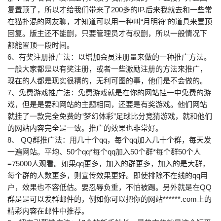
复置顶了，所以才给我们带来了200多的IP.后来我就去和一些常
在猫扑混的网友聊，才知道可以用一种叫“月明符”的道具来置顶
回复。版主还不能删，只要管理员才有权删，所以一般情况下
都能置顶一段时间。
6、有奖注册推广法：以增加会员注册量来做的一种推广方法。
一般大家都是以有奖注册，或者一些激励注册的方法来推广，
现在的人都是现实很精的，无利可图的事，他们是不会做的。
7、免费游戏推广法：免费游戏就是在你的网站挂一中免费的游
戏，但是是要和网站的主题相同，还要是有奖游戏。他们网站
就挂了一款完全免费的“梦幻体彩”足球比分竞猜游戏，就和他们
的网站内容完全是一致。推广的效果也非常好。
8、 QQ群推广法：用几十个qq，每个qq加入几十个群，每天发
一遍网站。平均、50个qq*每个qq加入50个群*每个群50个人
=75000人观看。如果qq更多，加入的群更多，加入的是大群，
每个群的人数更多，则宣传效果更好。即使排除不在线的qq用
户，效果也不容低估。要忍辱负重，不怕被踢。另外就是在QQ
群是是可以发群邮件的，例如你可以把你的网站******.com上的
精彩内容在邮件中推荐。