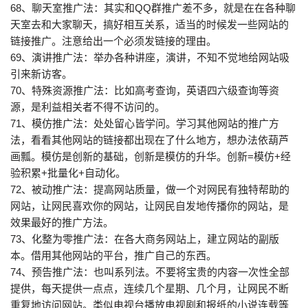
68、聊天室推广法：其实和QQ群推广差不多，就是在在各种聊
天室去和大家聊天，搞好相互关系，适当的时候发一些网站的
链接推广。注意给出一个必须发链接的理由。
69、演讲推广法：举办各种讲座，演讲，不知不觉地给网站吸
引来新访客。
70、特殊资源推广法：比如高考查询，英语四六级查询等资
源，是利益相关者不得不访问的。
71、模仿推广法：处处留心皆学问。学习其他网站的推广方
法，看看其他网站的链接都出现在了什么地方，想办法依葫芦
画瓢。模仿是创新的基础，创新是模仿的升华。创新=模仿+经
验积累+批量化+自动化。
72、被动推广法：提高网站质量，做一个对网民有独特帮助的
网站，让网民喜欢你的网站，让网民自发地传播你的网站，是
效果最好的推广方法。
73、化整为零推广法：在各大商务网站上，建立网站的副版
本。借用其他网站的平台，推广自己的东西。
74、预告推广法：也叫系列法。不要将宝贵的内容一次性全部
提供，每天提供一点点，连续几个星期、几个月，让网民不断
重复地访问网站。类似电视台播放电视剧和报纸的小说连载等