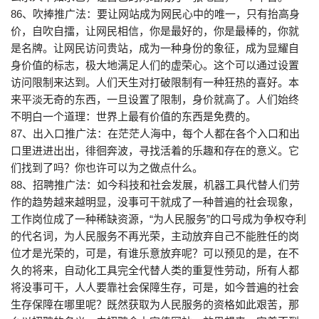
86、吹捧推广法：要让网站成为网民心中的唯一，只有抬高身
价，自吹自擂，让网民相信，你是最好的，你是最棒的，你就
是名牌。让网民访问贵站，成为一种身份的象征，成为显耀自
身价值的标志，极大地满足人们的虚荣心。这个可以通过设置
访问限制来达到。人们天生对打破限制有一种狂热的喜好。本
来平淡无奇的东西，一旦设置了限制，身价就高了。人们始终
不明白一个道理：世界上最有价值的东西是免费的。
87、出入口推广法：在茫茫人海中，每个人都在各个入口和出
口里进进出出，徘徊奔波，寻找活着的乐趣和存在的意义。它
们找到了吗？你也许可以为之做点什么。
88、招聘推广法：如今科技和社会发展，机器工具代替人们劳
作的趋势越来越明显，没事可干就成了一种普遍的社会现象，
工作岗位成了一种稀缺资源，“为人民服务”的口号成为争权夺利
的代名词，为人民服务不再光荣，主动放弃自己不能胜任的岗
位才是光荣的，可是，有谁乐意放弃呢？可以预见的是，在不
久的将来，自动化工具完全代替人类的重复性劳动，所有人都
将没事可干，人人要靠社会保障生存，可是，如今普遍的社会
生存保障在哪里呢？既然获取为人民服务的资格如此艰苦，那