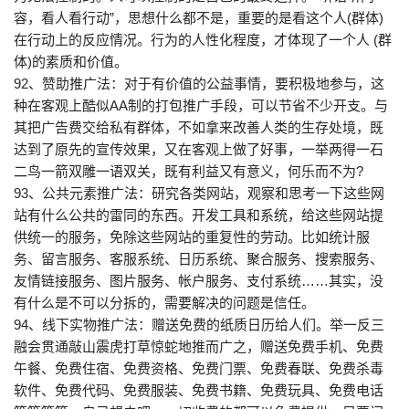
容，看人看行动”，思想什么都不是，重要的是看这个人(群体)
在行动上的反应情况。行为的人性化程度，才体现了一个人 (群
体)的素质和价值。
92、赞助推广法：对于有价值的公益事情，要积极地参与，这
种在客观上酷似AA制的打包推广手段，可以节省不少开支。与
其把广告费交给私有群体，不如拿来改善人类的生存处境，既
达到了原先的宣传效果，又在客观上做了好事，一举两得一石
二鸟一箭双雕一语双关，既有利益又有意义，何乐而不为?
93、公共元素推广法：研究各类网站，观察和思考一下这些网
站有什么公共的雷同的东西。开发工具和系统，给这些网站提
供统一的服务，免除这些网站的重复性的劳动。比如统计服
务、留言服务、客服系统、日历系统、聚合服务、搜索服务、
友情链接服务、图片服务、帐户服务、支付系统……其实，没
有什么是不可以分拆的，需要解决的问题是信任。
94、线下实物推广法：赠送免费的纸质日历给人们。举一反三
融会贯通敲山震虎打草惊蛇地推而广之，赠送免费手机、免费
午餐、免费住宿、免费资格、免费门票、免费春联、免费杀毒
软件、免费代码、免费服装、免费书籍、免费玩具、免费电话