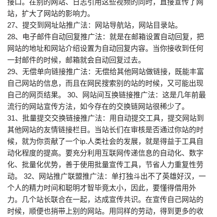
接口。在别的网站、日志引用这些视频的同时，直接宣传了网
站，扩大了网站的影响力。
27、提交到网址站推广法：网站导航站，网站目录站。
28、电子邮件自动回复推广法：就是在邮箱设置自动回复，把
网站的地址和网站介绍设置为自动回复内容。当你接收到任何
一封邮件的时候，邮箱就会自动回复过去。
29、无偿单向链接推广法：无偿给其他网站做链接，既能丰富
自己网站的信息，而且在网民搜索别的站的时候，又可能出现
自己的网页结果。 30、网站间互换链接推广法：这是几年前最
流行的网站宣传方法，如今存在的交换链网站很稀少了。
31、批量提交交换链接推广法：用自动提交工具，提交网站到
其他网站的友情链接栏目。当站长们在审核是否通过你站的时
候，就为你贡献了一个ip.人类社会的发展，就是得益于工具自
动化程度的提高。要充分利用互联网传递信息的自动化、数字
化、批量化优势，善于使用批量宣传工具，节省人力重复性劳
动。 32、网站推广联盟推广法：单打独斗出不了英雄好汉，一
个人的精力时间和聪明才智毕竟太小，因此，要懂得借用外
力。几个站长联合在一起，达成宣传共识。在宣传自己网站的
时候，顺便也捎带上别的网站。用同样的劳动，得到更多的收