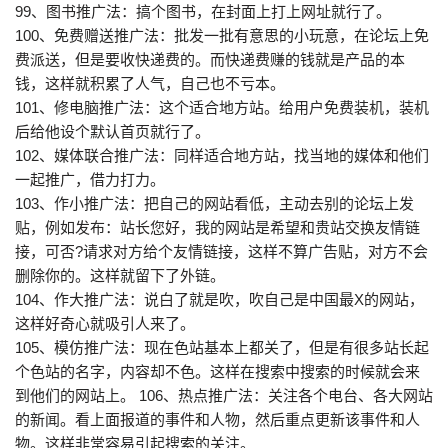
99、图书推广法：搞个图书，在封面上打上网址就行了。
100、免费赠送推广法：批发一批有意思的小玩意，在论坛上免
费派送，但是要收快递费的。而快递费赚的钱就是产品的本
钱，这样就积累了人气，自己也不亏本。
101、修电脑推广法：这个适合地方站。给用户免费装机，装机
后给他设个默认首页就行了。
102、媒体联合推广法：同样适合地方站，找当地的媒体和他们
一起推广，借力打力。
103、作小推广法：把自己的网站看低，主动去别的论坛上发
贴，例如发布：站长您好，我的网站是希望和贵站交换友情链
接，可否?请求对方给个友情链接，这样不算广告贴，对方不会
删除你的。这样就留下了外链。
104、作大推广法：说白了就是吹，吹自己是中国最X的网站，
这样好奇心就吸引人来了。
105、模仿推广法：现在色站基本上都关了，但是有很多站长起
个色站的名字，内容却不色。这样在搜索中搜索的时候就会来
到他们的网站上。 106、热点推广法：关注各个电台、各大网站
的新闻。看上面报道的事件和人物，然后重点更新该事件和人
物。这样非常容易引起搜索的关注。