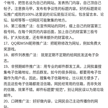
个帐号，把签名设为自己的网站。发表热门内容，自己顶自己
帖子。注意换马甲，发布有争议性的标题内容。好的标题是论
坛推广成败的100%.这里说的论坛是指泛论坛，包含留言本、论
坛、贴吧等等一切网民可能聚集的地方。
16、第三极推广法：在宣传网站的同时，缀上自己的财富第三
极号码。在每个网页的内容后面，加上自己的财富第三极号
码，扩大知名度，还有带来额外的财富收入。
17、QQ和MSN昵称推广法：把昵称修改为网址，例如免费大
奖游戏。
18、邮件列表推广法： 就是定期不定期的给网民发送电子杂
志。
19、非预期邮件推广法：用专业的邮件群发工具，上网批量搜
集电子信箱地址，然后群发。如今的很多网站，都要用电子信
箱作为用户名，因此，搜集电子信箱地址，比以前方便多了，
而且这些电子信箱都是活信箱，网民经常用的信箱，而非失效
的信箱，效果不错。邮件标题要“规范”，别让网民误以为是垃圾
邮件。
20、口碑推广法：好好做内容，让网民自己主动传播你的网
站。