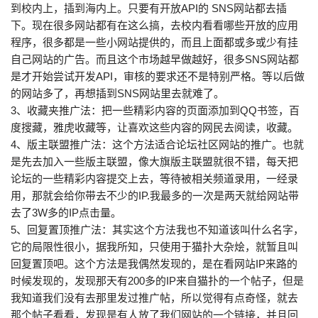
到校内上，插到海内上。只要有开放API的 SNS网站都去插
下。现在很多网站都有在这么搞，去校内看看哪些开放的应用
程序，很多都是一些小网站提供的，而且上面都或多或少有挂
自己网站的广告。而且这个市场越早做越好，很多SNS网站都
是才开始尝试开发API，审核的要求还不是特别严格。等以后做
的网站多了，再想插到SNS网站里去就难了。
3、收藏夹推广法：把一些精彩内容的页面添加到QQ书签，百
度搜藏，雅虎收藏等，让喜欢这些内容的网民去阅读，收藏。
4、版主联盟推广法：这个方法适合论坛社区网站的推广。也就
是先去加入一些版主联盟，像大旗版主联盟就很不错，每天把
论坛的一些精彩内容提交上去，等待被相关频道录用，一经录
用，那就会给你带去不少的IP.我最多的一次是两天就给网站带
去了3W多的IP点击量。
5、回复置顶推广法：其实这个方法我也不知道该叫什么名字，
它的局限性很小，据我所知，只使用于猫扑大杂烩，就暂且叫
回复置顶吧。这个方法是我偶然发现的，是在看网站IP来路的
时候发现的，发现那天有200多的IP来自猫扑的一个帖子，但是
我知道我们没有去那里发过推广帖，所以觉得有点奇怪，就去
那个帖子看看，发现是有人放了我们网站的一个链接，并且回