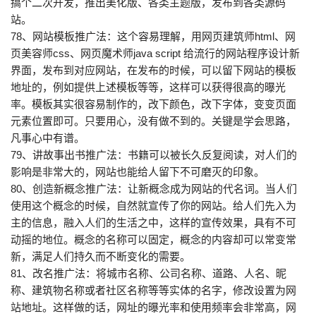
搞个二次开发，推出美化版、各类主题版，发布到各类源码
站。
78、网站模板推广法：这个容易理解，用网页建筑师html、网
页美容师css、网页魔术师java script 给流行的网站程序设计新
界面，发布到对应网站，在发布的时候，可以留下网站的模板
地址的，例如提供上述模板等等，这样可以获得很高的曝光
率。模板其实很容易制作的，改下颜色，改下字体，变变页面
元素位置即可。只要用心，没有做不到的。关键是学会思路，
凡事心中有谱。
79、讲故事出书推广法：书籍可以被长久反复阅读，对人们的
影响是非常大的，网站也能给人留下不可磨灭的印象。
80、创造新概念推广法：让新概念成为网站的代名词。当人们
使用这个概念的时候，自然就宣传了你的网站。给人们先入为
主的信息，融入人们的生活之中，这样的宣传效果，具有不可
动摇的地位。概念的名称可以固定，概念的内容却可以常变常
新，满足人们持久而不断变化的需要。
81、改名推广法：将城市名称、公司名称、道路、人名、昵
称、建筑物名称或者社区名称等等实体的名字，修改设置为网
站地址。这样做的话，网址的曝光率和使用频率会非常高，网