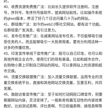
好。
40、收费资源免费推广法：比如长久提供软件注册码，注册
号，序列号，免序列号版软件，提高网站粘性。比如操作系统
的ghost版本，养活了好几个日访问量几十万ip的网站。
41、群组推广法：如今的web2.0等社交网站，都有这个功能。
在群组里广发消息，吸引注意力。
42、发布任务推广法：在威客网站发布任务，不仅能够吸引接
受任务的人，而且能够吸引一大批旁观者。要充分利用这种一
对多的传播优势。
43、印发宣传单线下宣传推广法：既可以自己印发，也可以和
其他传统企业合作，使用它们的现有渠道。比如和超市合作，
在购物小票上印制自己网站的网址。可以拿网站上的资源和超
市交换。
44、流量交换联盟推广法：加入流量交换联盟，运用专业的流
量交换系统平台，直接和其他网站交换流量，互惠互利，共同
发展。
45、鼓励访客宣传推广法：至于如何打动网民口碑宣传，则要
根据网站内容，灵活安排了。一般新奇有趣互动性的内容效果
教好。比如测试类啊、评比类啊、节日祝福类啊、搞怪类啊等