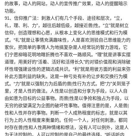
的故事，动人的网站，动人的宣传推广效果，动人的提醒暗示
功能。
91、信仰推广法：刺激人们有几个手段、途径和层次，“立，
礼，理、利、力”，越往后越低级，越接近兽|性。“立”就是树立
信仰，创造理想和心愿，从根本上变化人的思维模式和行为模
式。“礼”就是让事情充满趣味性，人是喜欢测验自己思维能力的
家伙，把简单的事情人为地搞复杂是人经常玩的智力游戏，它
们宁愿柳暗花明地瞎折腾也不喜欢一路顺风。“理”就是讲事实摆
道理，用美好的“活着、活好和活得长久”的对错价值观和消除破
坏性增强建设性的逻辑达成共识。“利”就是用彼方面的利益来弥
补此方面利益的缺失。这是一种亏处有补的让步和交换行为模
式。“力”就是以强制力为后盾的兽|性行为方式。把“力”关到笼子
里，才是人性的做法。人性是以创造和分享为手段，以人人自
由如意为目标的公益事物。而兽|性是以争抢和独占为手段，以
无穷的欲望满足为企图的破坏性事物。值得注意的是，人是兽|
性和人性并存的事物。判断一个人成熟程度的标志，就是以其
行为上的人性程度来衡量的。任何一个人，对任何刺激，都同
时存在兽|性和人性两种情绪和想法，没有人可以例外，这是人
为无法控制的。人可以控制的是自己的最终选择。“听话听内