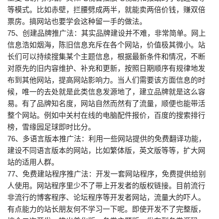
等模式。比如赤壁，拦腰劈成两半，就能卖两倍价钱，赚双倍
票房。搞网站也要学会这种留一手的做法。
75、创建品牌推广法：其实品牌建设并不难，非常简单。网上
信息浩如烟海，陈旧信息充斥在各个网站，价值极其微小。站
长们可以持续搜集某个主题信息，根据最新条件和情况，不断
对原先的旧内容维护、补充和更新，按照日期顺序有规律地发
布到其他网站，提高网站影响力。当人们需要该方面信息的时
候，唯一的去处就是此类信息发源地了，建立品牌就是这么容
易。有了品牌知名度，网站自然而然有了流量，顺便也能带活
整个网站。例如中关村在线的电脑配件报价，百度的搜索排行
榜，雪缘园足球即时比分。
76、多语言版本推广法：利用一些网站提供的免费翻译功能，
建设不同语言版本的网站，比如繁体版，英文版等等，扩大网
站的适用人群。
77、免费建站程序推广法：开发一套网站程序，免费提供给别
人使用。网站程序里少不了带上开发者的版权链接。目前流行
非流行的博客程序、论坛程序等开发者网站，流量大的吓人。
有点能力的站长朋友何不学习一下呢。即使开发不了完整版，