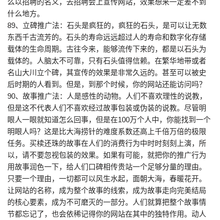
么以招聘的名义，去招聘会上宣传网站，效果想来一定差不到
什么地方。
89、立碑推广法：石头是疯狂的，疯狂的石头，是可以让无数
东西千古流芳的。石头的寿命远远超过人的寿命和数字化存储
载体的生命周期。古往今来，能够流传下来的，都是以石头为
载体的。人脑太不可靠，只有石头值得信赖。在繁华地带或者
名山大川立个碑，其宣传的效果是非常久远的。甚至可以被史
后时期的人看到。但是，到那个时候，你的网站还能访问吗？
90、故事推广法：人是感性的动物。人们不喜欢理性的说教，
但是这不代表人们不喜欢经过故事包装或伪装的说教。尽管明
眼人一眼就知道怎么回事，但是在100万个人中，你能找到一个
明眼人吗？这是比大海捞针的难度系数还高上千倍万倍的极限
任务。买椟还珠的故事在人们的消费行为中时时刻刻上演，所
以，请不要忽视包装的效果。如果有可能，就把你的推广行为
用故事润色一下，给人们口碑相传贵站一个足够分量的理由。
只要一个理由，一切都可以风生水起，面朝大海，春暖花开。
让网站的名称，成为整个故事的线索，成为故事走向完美结局
的核心要素，成为不可磨灭的一部分。人们就算把整个故事情
节都忘记了，也会依稀记得你的网站在其中的独特作用。动人