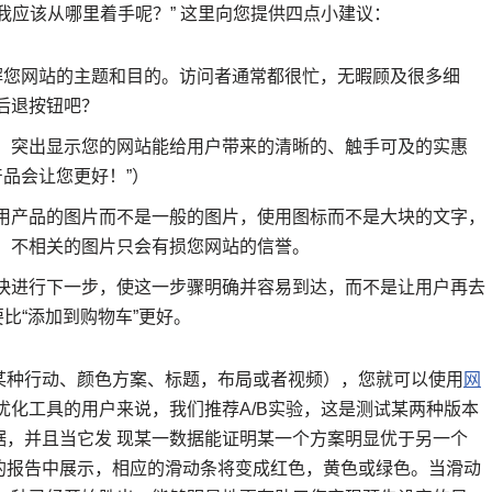
我应该从哪里着手呢？” 这里向您提供四点小建议：
解您网站的主题和目的。访问者通常都很忙，无暇顾及很多细
后退按钮吧？
。突出显示您的网站能给用户带来的清晰的、触手可及的实惠
的产品会让您更好！”）
用产品的图片而不是一般的图片，使用图标而不是大块的文字，
、不相关的图片只会有损您网站的信誉。
快进行下一步，使这一步骤明确并容易到达，而不是让用户再去
比“添加到购物车”更好。
某种行动、颜色方案、标题，布局或者视频），您就可以使用
网
优化工具的用户来说，我们推荐A/B实验，这是测试某两种版本
据，并且当它发 现某一数据能证明某一个方案明显优于另一个
的报告中展示，相应的滑动条将变成红色，黄色或绿色。当滑动