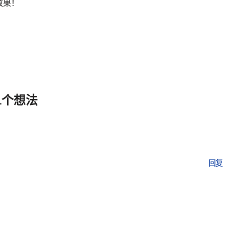
效果！
1个想法
回复