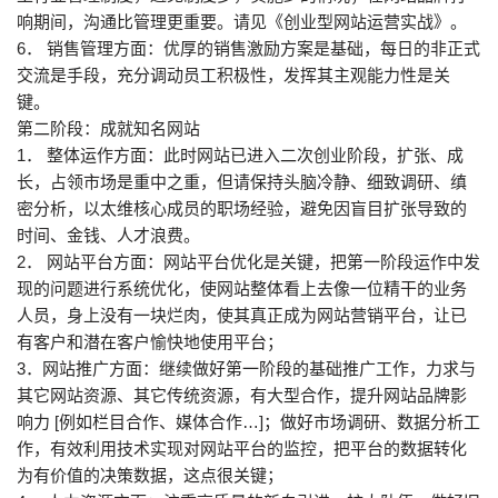
响期间，沟通比管理更重要。请见《创业型网站运营实战》。
6． 销售管理方面：优厚的销售激励方案是基础，每日的非正式
交流是手段，充分调动员工积极性，发挥其主观能力性是关
键。
第二阶段：成就知名网站
1． 整体运作方面：此时网站已进入二次创业阶段，扩张、成
长，占领市场是重中之重，但请保持头脑冷静、细致调研、缜
密分析，以太维核心成员的职场经验，避免因盲目扩张导致的
时间、金钱、人才浪费。
2． 网站平台方面：网站平台优化是关键，把第一阶段运作中发
现的问题进行系统优化，使网站整体看上去像一位精干的业务
人员，身上没有一块烂肉，使其真正成为网站营销平台，让已
有客户和潜在客户愉快地使用平台；
3．网站推广方面：继续做好第一阶段的基础推广工作，力求与
其它网站资源、其它传统资源，有大型合作，提升网站品牌影
响力 [例如栏目合作、媒体合作…]；做好市场调研、数据分析工
作，有效利用技术实现对网站平台的监控，把平台的数据转化
为有价值的决策数据，这点很关键；