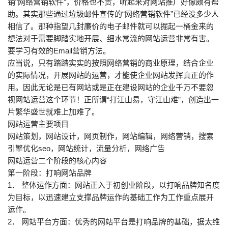
销“网络营销软件”，价格也不贵，听起来对网站推广好像颇有帮
助。其实那些通过垃圾邮件宣传的“网络营销软件”已经没多少人
相信了。那种指望几封廉价的电子邮件就可以掘起一桶金来的
想法对于需要脚踏实地开展、细水常流的网站运营非常有害。
要学习有效的Email营销方法。
应当说，只有踏踏实实的按照网络营销的商业原理，结合企业
的实际情况，开展网站的运营，才能使企业网站发挥真正的作
用。因此无论是已有网站或是正在建设网站的企业千万不要忽
视网站运营这个环节！正所谓“打江山易，守江山难”，创造出一
片繁华盛世就难上加难了。
网站运营主要项目
网站策划，网站设计，网页制作，网站编辑，网络营销，搜索
引擎优化seo，网站统计，流量分析，网络广告
网站运营二个阶段的核心内容
第一阶段：打响网站品牌
1． 整体运作方面：网站正入于初创业阶段，以打响品牌知名度
为目标，以迅速建立支撑品牌运作的基础工作为工作重点展开
运作。
2． 网站平台方面：优秀的网站平台是打响品牌的基础，据太维