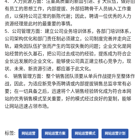
4． 人力资源方面：注重高质量的新血引进、扩大队伍，做好旧
有员工的思想工作，内部提拔、外部招聘骨干人员纳入工作重
点，以保持公司正常的新陈代谢；因此，聘请一位优秀的人力
资源经理是此时的最重要的事情。
5．公司管理方面：建立公司业务培训体系，各部门培训体系，
公司架构优化和部门责任制必须建立，公司制度完善并走向正
轨，避免因队伍扩张而产生的驾驭失衡的问题；企业文化是网
站经营的长久基石，把公司过去成功的经验，提炼成为符合企
业长远发展的企业文化，能够使公司真正建立核心竞争力，现
状、未来、新资源引进，都应基于此文化。
6． 销售管理方面：整个销售团队须要从单兵作战提升至整体作
战，因此，为适应新竞争而聘请或内部提拔销售总监非常有必
要；在一切具备之后，迅速将个人销售经验转化成为符合本网
站的优秀销售模式至关重要，好的模式经过良好的复制，能够
让网站迅速占领市场。
标签:
网站运营
网站运营方案
网站运营模式
网站运营计划