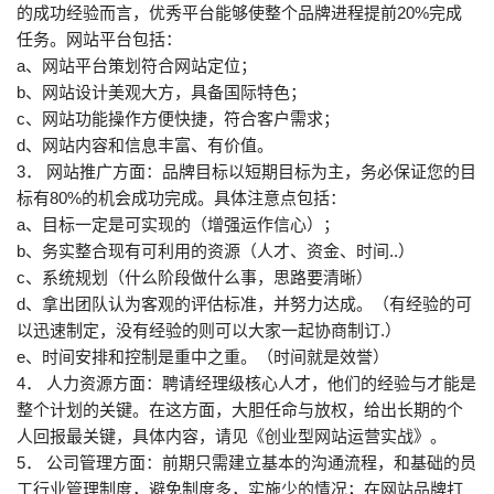
的成功经验而言，优秀平台能够使整个品牌进程提前20%完成
任务。网站平台包括：
a、网站平台策划符合网站定位；
b、网站设计美观大方，具备国际特色；
c、网站功能操作方便快捷，符合客户需求；
d、网站内容和信息丰富、有价值。
3． 网站推广方面：品牌目标以短期目标为主，务必保证您的目
标有80%的机会成功完成。具体注意点包括：
a、目标一定是可实现的（增强运作信心）；
b、务实整合现有可利用的资源（人才、资金、时间..）
c、系统规划（什么阶段做什么事，思路要清晰）
d、拿出团队认为客观的评估标准，并努力达成。（有经验的可
以迅速制定，没有经验的则可以大家一起协商制订.）
e、时间安排和控制是重中之重。（时间就是效誉）
4． 人力资源方面：聘请经理级核心人才，他们的经验与才能是
整个计划的关键。在这方面，大胆任命与放权，给出长期的个
人回报最关键，具体内容，请见《创业型网站运营实战》。
5． 公司管理方面：前期只需建立基本的沟通流程，和基础的员
工行业管理制度，避免制度多，实施少的情况；在网站品牌打