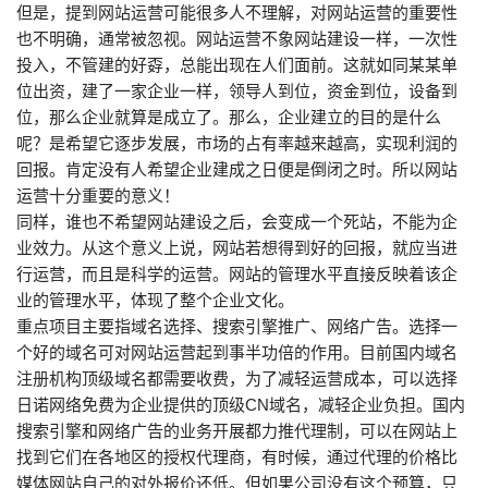
但是，提到网站运营可能很多人不理解，对网站运营的重要性
也不明确，通常被忽视。网站运营不象网站建设一样，一次性
投入，不管建的好孬，总能出现在人们面前。这就如同某某单
位出资，建了一家企业一样，领导人到位，资金到位，设备到
位，那么企业就算是成立了。那么，企业建立的目的是什么
呢？是希望它逐步发展，市场的占有率越来越高，实现利润的
回报。肯定没有人希望企业建成之日便是倒闭之时。所以网站
运营十分重要的意义！
同样，谁也不希望网站建设之后，会变成一个死站，不能为企
业效力。从这个意义上说，网站若想得到好的回报，就应当进
行运营，而且是科学的运营。网站的管理水平直接反映着该企
业的管理水平，体现了整个企业文化。
重点项目主要指域名选择、搜索引擎推广、网络广告。选择一
个好的域名可对网站运营起到事半功倍的作用。目前国内域名
注册机构顶级域名都需要收费，为了减轻运营成本，可以选择
日诺网络免费为企业提供的顶级CN域名，减轻企业负担。国内
搜索引擎和网络广告的业务开展都力推代理制，可以在网站上
找到它们在各地区的授权代理商，有时候，通过代理的价格比
媒体网站自己的对外报价还低。但如果公司没有这个预算，只