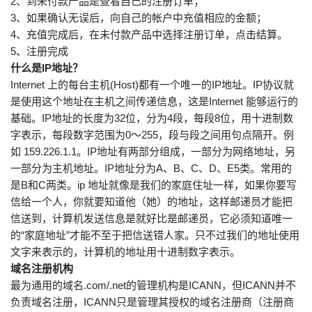
2、到未付款产品是查看自己的注册订单；
3、如果确认无误后，向自己的帐户中充值相应的金额；
4、充值完成后，在未付款产品中选择注册订单，点击结算。
5、注册完成
什么是IP地址？
Internet 上的每台主机(Host)都有一个唯一的IP地址。IP协议就
是使用这个地址在主机之间传递信息，这是Internet 能够运行的
基础。IP地址的长度为32位，分为4段，每段8位，用十进制数
字表示，每段数字范围为0～255，段与段之间用句点隔开。例
如 159.226.1.1。IP地址有两部分组成，一部分为网络地址，另
一部分为主机地址。IP地址分为A、B、C、D、E5类。常用的
是B和C两类。ip 地址就像是我们的家庭住址一样，如果你要写
信给一个人，你就要知道他（她）的地址，这样邮递员才能把
信送到，计算机发送信息是就好比是邮递员，它必须知道唯一
的“家庭地址”才能不至于把信送错人家。只不过我们的地址使用
文字来表示的，计算机的地址用十进制数字表示。
域名注册机构
最为通用的域名.com/.net的管理机构是ICANN，但ICANN并不
负责域名注册，ICANN只是管理其授权的域名注册商（注册商