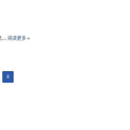
已…
阅读更多 »
8